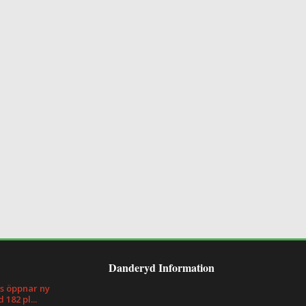
Danderyd Information
s öppnar ny
182 pl...