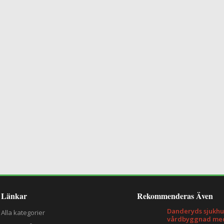
Länkar
Rekommenderas Även
Danderyds sjukhu
Alla kategorier
vårdbyggnad med 