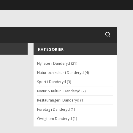
KATEGORIER
Nyheter i Danderyd (21)
Natur och kultur i Danderyd (4)
Sport i Danderyd (3)
Natur & Kultur i Danderyd (2)
Restauranger i Danderyd (1)
Företag i Danderyd (1)
Övrigt om Danderyd (1)