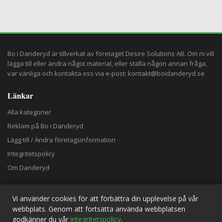
Bo i Danderyd är tillverkat av företaget
Desire Solutions AB
. Om ni vill
lägga till eller ändra något material, eller ställa någon annan fråga,
var vänliga och kontakta oss via e-post:
kontakt@boidanderyd.se
Länkar
Alla kategorier
Reklam på Bo i Danderyd
Lägg till / Ändra företagsinformation
Integritetspolicy
Om Danderyd
Rekommenderas Även
Vi använder cookies för att förbättra din upplevelse på vår
250 besökare på vårens återbruksdag i Danderyd
webbplats. Genom att fortsätta använda webbplatsen
maj 13, 2025
godkänner du vår
integritetspolicy
.