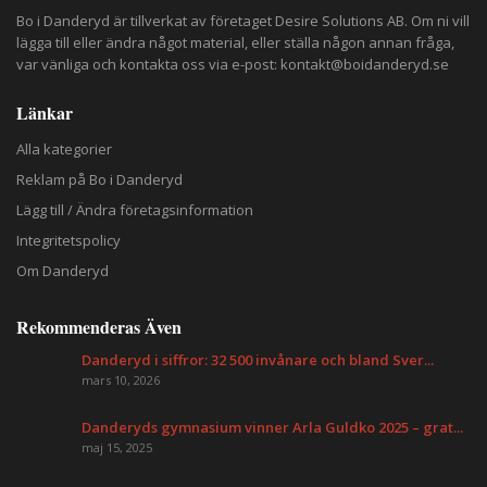
Bo i Danderyd är tillverkat av företaget
Desire Solutions AB
. Om ni vill
lägga till eller ändra något material, eller ställa någon annan fråga,
var vänliga och kontakta oss via e-post:
kontakt@boidanderyd.se
Länkar
Alla kategorier
Reklam på Bo i Danderyd
Lägg till / Ändra företagsinformation
Integritetspolicy
Om Danderyd
Rekommenderas Även
Danderyd i siffror: 32 500 invånare och bland Sver...
mars 10, 2026
Danderyds gymnasium vinner Arla Guldko 2025 – grat...
maj 15, 2025