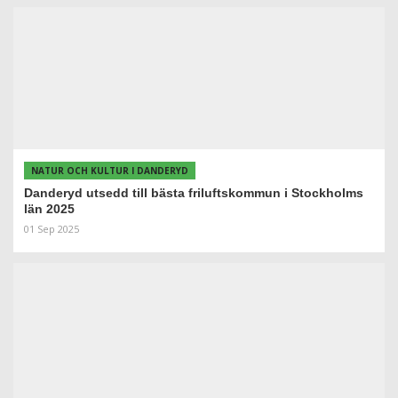
NATUR OCH KULTUR I DANDERYD
Danderyd utsedd till bästa friluftskommun i Stockholms
län 2025
01 Sep 2025