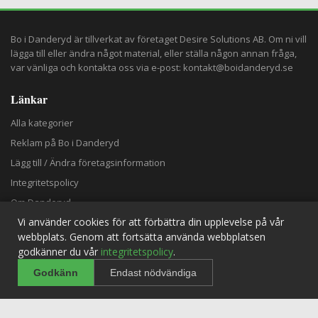
Bo i Danderyd är tillverkat av företaget
Desire Solutions AB
. Om ni vill
lägga till eller ändra något material, eller ställa någon annan fråga,
var vänliga och kontakta oss via e-post:
kontakt@boidanderyd.se
Länkar
Alla kategorier
Reklam på Bo i Danderyd
Lägg till / Ändra företagsinformation
Integritetspolicy
Om Danderyd
Vi använder cookies för att förbättra din upplevelse på vår
webbplats. Genom att fortsätta använda webbplatsen
Rekommenderas Även
godkänner du vår
integritetspolicy
.
Upptäck konsten i Danderyd – 11 offentliga verk i...
Godkänn
Endast nödvändiga
mars 12, 2026
Danderyds budget 2026: Stor satsning på barn och u...
mars 28, 2026