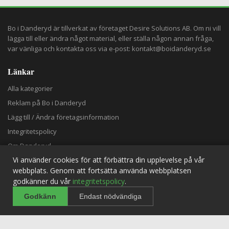
Bo i Danderyd är tillverkat av företaget
Desire Solutions AB
. Om ni vill
lägga till eller ändra något material, eller ställa någon annan fråga,
var vänliga och kontakta oss via e-post:
kontakt@boidanderyd.se
Länkar
Alla kategorier
Reklam på Bo i Danderyd
Lägg till / Ändra företagsinformation
Integritetspolicy
Om Danderyd
Vi använder cookies för att förbättra din upplevelse på vår
webbplats. Genom att fortsätta använda webbplatsen
Rekommenderas Även
godkänner du vår
integritetspolicy
.
Rinkebyskogen utvidgas – nytt område skyddas som n...
Godkänn
Endast nödvändiga
oktober 15, 2025
Danderyd utsedd till bästa friluftskommun i Stockh...
september 1, 2025