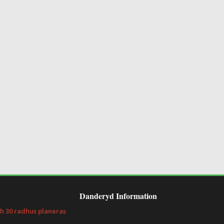
Danderyd Information
h 30 radhus planeras