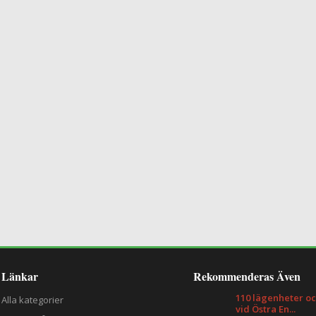
Länkar
Rekommenderas Även
110 lägenheter oc
Alla kategorier
vid Östra En...