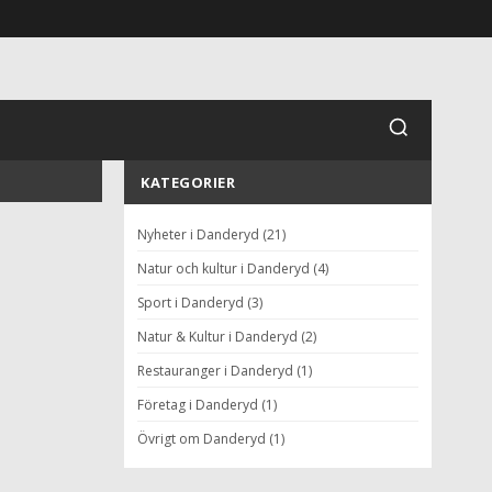
KATEGORIER
Nyheter i Danderyd (21)
Natur och kultur i Danderyd (4)
Sport i Danderyd (3)
Natur & Kultur i Danderyd (2)
Restauranger i Danderyd (1)
Företag i Danderyd (1)
Övrigt om Danderyd (1)