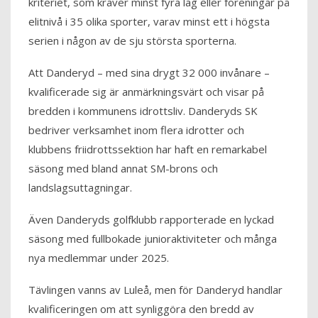
kriteriet, som kräver minst fyra lag eller föreningar på
elitnivå i 35 olika sporter, varav minst ett i högsta
serien i någon av de sju största sporterna.
Att Danderyd – med sina drygt 32 000 invånare –
kvalificerade sig är anmärkningsvärt och visar på
bredden i kommunens idrottsliv. Danderyds SK
bedriver verksamhet inom flera idrotter och
klubbens friidrottssektion har haft en remarkabel
säsong med bland annat SM-brons och
landslagsuttagningar.
Även Danderyds golfklubb rapporterade en lyckad
säsong med fullbokade junioraktiviteter och många
nya medlemmar under 2025.
Tävlingen vanns av Luleå, men för Danderyd handlar
kvalificeringen om att synliggöra den bredd av