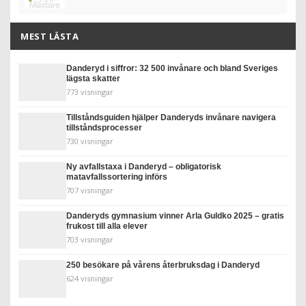
MEST LÄSTA
Danderyd i siffror: 32 500 invånare och bland Sveriges
lägsta skatter
773 visningar
Tillståndsguiden hjälper Danderyds invånare navigera
tillståndsprocesser
730 visningar
Ny avfallstaxa i Danderyd – obligatorisk
matavfallssortering införs
707 visningar
Danderyds gymnasium vinner Arla Guldko 2025 – gratis
frukost till alla elever
703 visningar
250 besökare på vårens återbruksdag i Danderyd
624 visningar