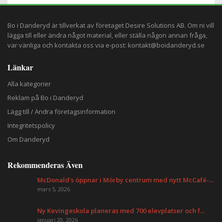
Bo i Danderyd är tillverkat av företaget
Desire Solutions AB
. Om ni vill
lägga till eller ändra något material, eller ställa någon annan fråga,
var vänliga och kontakta oss via e-post:
kontakt@boidanderyd.se
Länkar
Alla kategorier
Reklam på Bo i Danderyd
Lägg till / Ändra företagsinformation
Integritetspolicy
Om Danderyd
Rekommenderas Även
McDonald's öppnar i Mörby centrum med nytt McCafé-...
mars 5, 2026
Ny Kevingeskola planeras med 700 elevplatser och f...
januari 20, 2026