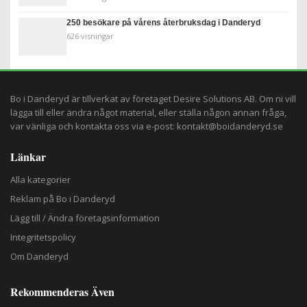
250 besökare på vårens återbruksdag i Danderyd
626 visningar
Bo i Danderyd är tillverkat av företaget
Desire Solutions AB
. Om ni vill
lägga till eller ändra något material, eller ställa någon annan fråga,
var vänliga och kontakta oss via e-post:
kontakt@boidanderyd.se
Länkar
Alla kategorier
Reklam på Bo i Danderyd
Lägg till / Ändra företagsinformation
Integritetspolicy
Om Danderyd
Rekommenderas Även