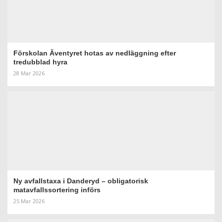
Förskolan Äventyret hotas av nedläggning efter
tredubblad hyra
28 Mar 2026
Ny avfallstaxa i Danderyd – obligatorisk
matavfallssortering införs
25 Mar 2026