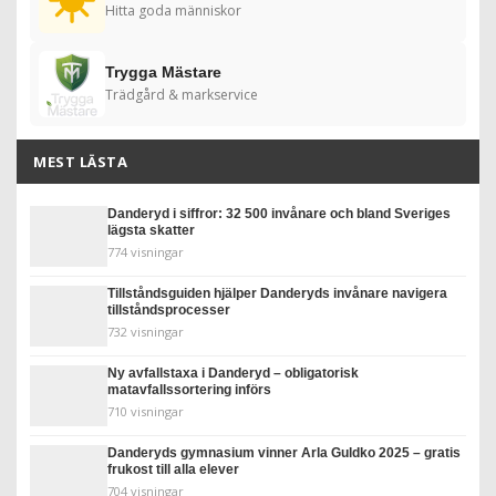
Hitta goda människor
Trygga Mästare
Trädgård & markservice
MEST LÄSTA
Danderyd i siffror: 32 500 invånare och bland Sveriges
lägsta skatter
774 visningar
Tillståndsguiden hjälper Danderyds invånare navigera
tillståndsprocesser
732 visningar
Ny avfallstaxa i Danderyd – obligatorisk
matavfallssortering införs
710 visningar
Danderyds gymnasium vinner Arla Guldko 2025 – gratis
frukost till alla elever
704 visningar