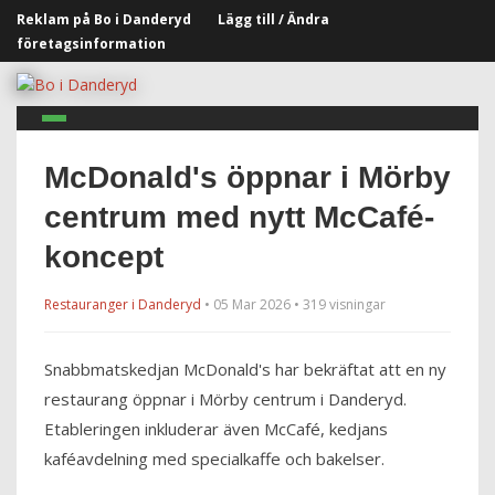
Reklam på Bo i Danderyd
Lägg till / Ändra
företagsinformation
McDonald's öppnar i Mörby
centrum med nytt McCafé-
koncept
Restauranger i Danderyd
• 05 Mar 2026 • 319 visningar
Snabbmatskedjan McDonald's har bekräftat att en ny
restaurang öppnar i Mörby centrum i Danderyd.
Etableringen inkluderar även McCafé, kedjans
kaféavdelning med specialkaffe och bakelser.