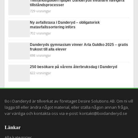
Tillståndsguiden hjälper Danderyds invånare navigera
tillståndsprocesser
729 visningar
Ny avfallstaxa i Danderyd – obligatorisk
matavfallssortering införs
702 visningar
Danderyds gymnasium vinner Arla Guldko 2025 – gratis
frukost till alla elever
698 visningar
250 besökare på vårens återbruksdag i Danderyd
622 visningar
Bo i Danderyd är tillverkat av företaget
Desire Solutions AB
. Om ni vill
lägga till eller ändra något material, eller ställa någon annan fråga,
var vänliga och kontakta oss via e-post:
kontakt@boidanderyd.se
Länkar
Alla kategorier