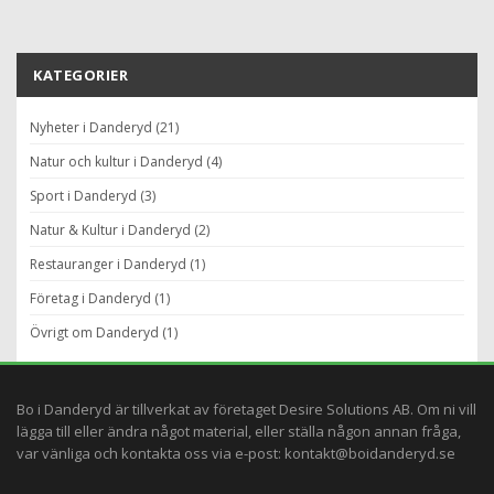
KATEGORIER
Nyheter i Danderyd (21)
Natur och kultur i Danderyd (4)
Sport i Danderyd (3)
Natur & Kultur i Danderyd (2)
Restauranger i Danderyd (1)
Företag i Danderyd (1)
Övrigt om Danderyd (1)
Bo i Danderyd är tillverkat av företaget
Desire Solutions AB
. Om ni vill
lägga till eller ändra något material, eller ställa någon annan fråga,
var vänliga och kontakta oss via e-post:
kontakt@boidanderyd.se