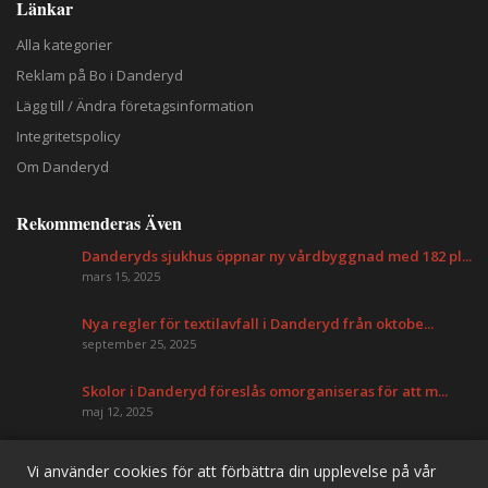
Länkar
Alla kategorier
Reklam på Bo i Danderyd
Lägg till / Ändra företagsinformation
Integritetspolicy
Om Danderyd
Rekommenderas Även
Danderyds sjukhus öppnar ny vårdbyggnad med 182 pl...
mars 15, 2025
Nya regler för textilavfall i Danderyd från oktobe...
september 25, 2025
Skolor i Danderyd föreslås omorganiseras för att m...
maj 12, 2025
Vi använder cookies för att förbättra din upplevelse på vår
Danderyd Information