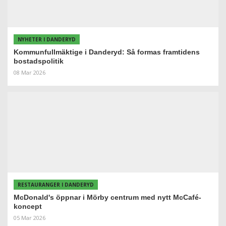
NYHETER I DANDERYD
Kommunfullmäktige i Danderyd: Så formas framtidens
bostadspolitik
08 Mar 2026
RESTAURANGER I DANDERYD
McDonald's öppnar i Mörby centrum med nytt McCafé-
koncept
05 Mar 2026