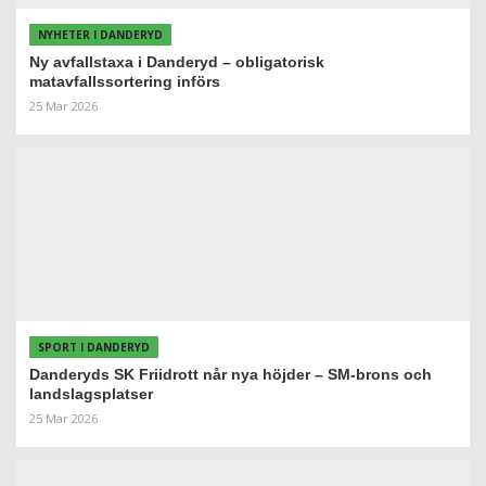
NYHETER I DANDERYD
Ny avfallstaxa i Danderyd – obligatorisk
matavfallssortering införs
25 Mar 2026
SPORT I DANDERYD
Danderyds SK Friidrott når nya höjder – SM-brons och
landslagsplatser
25 Mar 2026