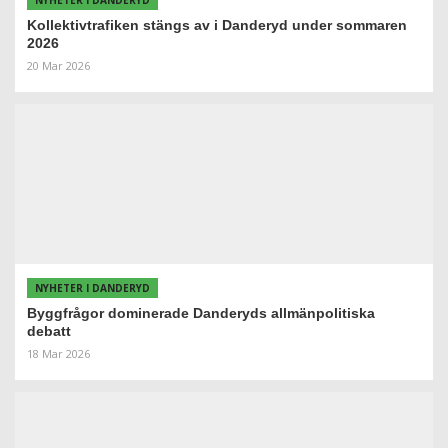
NYHETER I DANDERYD
Kollektivtrafiken stängs av i Danderyd under sommaren
2026
20 Mar 2026
NYHETER I DANDERYD
Byggfrågor dominerade Danderyds allmänpolitiska
debatt
18 Mar 2026