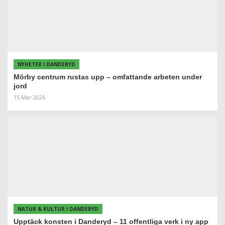
NYHETER I DANDERYD
Mörby centrum rustas upp – omfattande arbeten under
jord
15 Mar 2026
NATUR & KULTUR I DANDERYD
Upptäck konsten i Danderyd – 11 offentliga verk i ny app