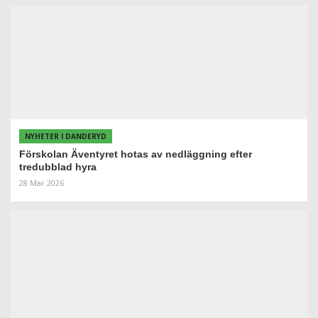
NYHETER I DANDERYD
Förskolan Äventyret hotas av nedläggning efter
tredubblad hyra
28 Mar 2026