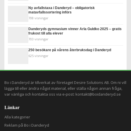
Ny avfallstaxa i Danderyd – obligatorisk
matavfallssortering införs
708 visningar
Danderyds gymnasium vinner Arla Guldko 2025 – gratis
frukost till alla elever
703 visningar
250 besökare på vårens återbruksdag i Danderyd
625 visningar
Bo i Danderyd är tillverkat av företaget
Desire Solutions AB
. Om ni vill
lägga till eller ändra något material, eller ställa någon annan fråga,
var vänliga och kontakta oss via e-post:
kontakt@boidanderyd.se
Länkar
Alla kategorier
Reklam på Bo i Danderyd