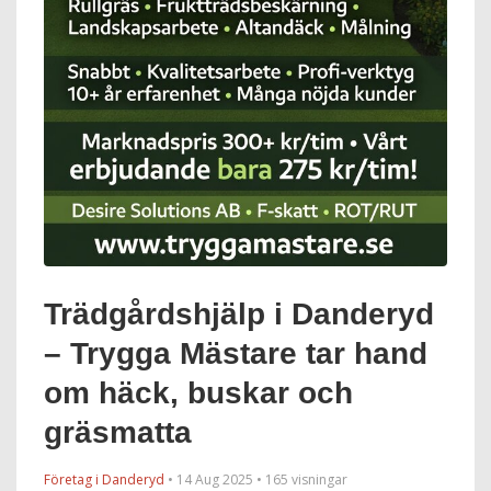
Trädgårdshjälp i Danderyd
– Trygga Mästare tar hand
om häck, buskar och
gräsmatta
Företag i Danderyd
• 14 Aug 2025 • 165 visningar