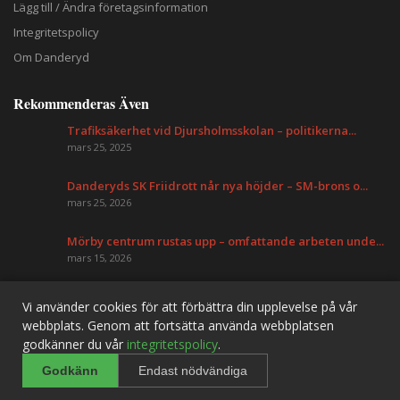
Lägg till / Ändra företagsinformation
Integritetspolicy
Om Danderyd
Rekommenderas Även
Trafiksäkerhet vid Djursholmsskolan – politikerna...
mars 25, 2025
Danderyds SK Friidrott når nya höjder – SM-brons o...
mars 25, 2026
Mörby centrum rustas upp – omfattande arbeten unde...
mars 15, 2026
Vi använder cookies för att förbättra din upplevelse på vår
Danderyd Information
webbplats. Genom att fortsätta använda webbplatsen
godkänner du vår
integritetspolicy
.
Godkänn
Endast nödvändiga
© 2026 Bo i Danderyd —
Desire Solutions AB
|
Integritetspolicy